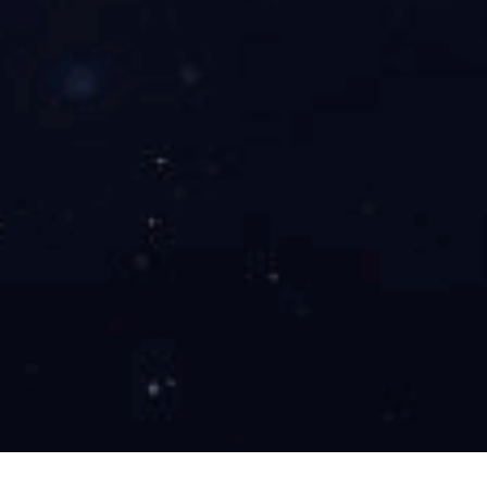
查看完整排名
射手榜
1. 哈兰德
25 Goals
2. 萨卡
18 Goals
3. 索斯克
15 Goals
查看完整射手榜
足球专区
Football Zone