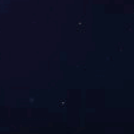
球员百科
新一代金球奖有力竞争者介绍
从技术特点到职业生涯轨迹，带你全面了解这些正在改变足
球运动的年轻天才...
1天前
编辑部
联赛积分榜
1. 曼城
85 pts
2. 阿森纳
82 pts
3. 利物浦
79 pts
4. 阿斯顿维拉
68 pts