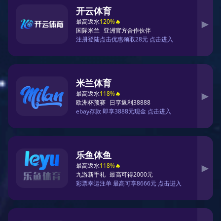
热点焦点
洞察全球顶级赛
热门赛事资讯
全球体育动态，实时为您呈献
查看全部
事，
掌握第一手竞技资