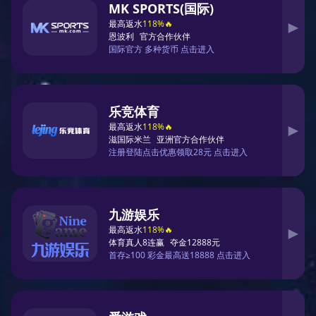
讯。
涵盖足球、篮球、NBA及各类国际赛事，提供
最专业的深度分析与实时动态。
足球专区
欧战巅峰对决：解析顶级豪门战术博弈
阅读资讯
赛事分析
在即将到来的欧洲冠军联赛淘汰赛阶段，各大豪门球队纷纷
调整阵容，战术布局成为了关注的焦点...
2小时前
资深编辑