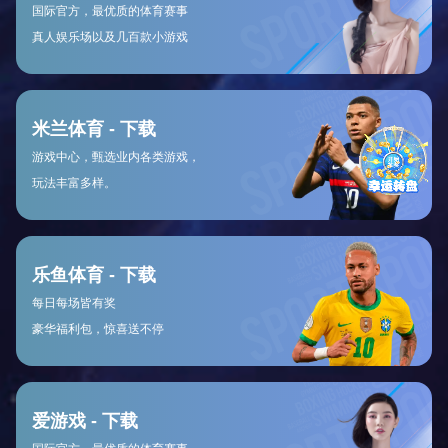
世界杯专区
世界杯前瞻：世界足坛的权力交替
面对新一代天才球员的崛起，传统强队如何应对这种来自南
美与非洲足球力量的冲击？
12小时前
国际足球记者